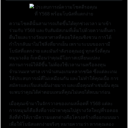
ความโชคดีนั้นสามารถเกิดขึ้นได้ทุกช่วงเวลา มาเข้า
ร่วมกับ Y568 และรับสัมผัสเกมที่เต็มไปด้วยความตื่นตา
ตื่นใจและรางวัลมหาศาลที่คอยให้คุณชิงชวน การได้
กำไรกลับมาไม่ใช่สิ่งที่ยากเย็น เพราะระบบของเรามี
โบนัสที่แตกง่าย และมันกำลังรอคุณอยู่ ทุกครั้งที่คุณ
หมุนวงล้อ ก็เหมือนว่าคุณมีโอกาสเปลี่ยนแปลง
สถานการณ์ให้ดีขึ้น ไม่ต้องใช้เวลานานหรือลงทุน
จำนวนมหาศาล เรานำเสนอเกมหลากชนิด ซึ่งแต่ละเกม
ให้ประสบการณ์ที่ไม่เหมือนกัน และไม่ทำให้คุณเบื่อ การ
สมัครและเริ่มเล่นนั้นง่ายมาก และเมื่อคุณทำเช่นนั้น คุณ
จะพบว่าคุณได้ค่าตอบแทนที่คุณไม่เคยได้พบมาก่อน
เมื่อคุณเข้ามาในจักรวาลของเกมสล็อตที่ Y568 แต่ละ
การหมุนก็คือสิ่งที่อาจนำพาคุณไปสู่รางวัลใหญ่ที่รอคอย
สิ่งที่ทำให้เรามีความแตกต่างคือโครงสร้างที่ออกแบบมา
เพื่อให้โบนัสแตกง่ายจริงๆ หมายความว่า หากคุณลอง