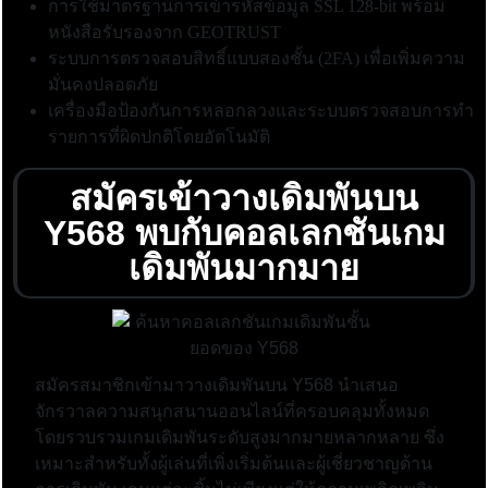
การใช้มาตรฐานการเข้ารหัสข้อมูล SSL 128-bit พร้อม
หนังสือรับรองจาก GEOTRUST
ระบบการตรวจสอบสิทธิ์แบบสองชั้น (2FA) เพื่อเพิ่มความ
มั่นคงปลอดภัย
เครื่องมือป้องกันการหลอกลวงและระบบตรวจสอบการทำ
รายการที่ผิดปกติโดยอัตโนมัติ
สมัครเข้าวางเดิมพันบน
Y568 พบกับคอลเลกชันเกม
เดิมพันมากมาย
สมัครสมาชิก
เข้ามาวางเดิมพันบน Y568 นำเสนอ
จักรวาลความสนุกสนานออนไลน์ที่ครอบคลุมทั้งหมด
โดยรวบรวมเกมเดิมพันระดับสูงมากมายหลากหลาย ซึ่ง
เหมาะสำหรับทั้งผู้เล่นที่เพิ่งเริ่มต้นและผู้เชี่ยวชาญด้าน