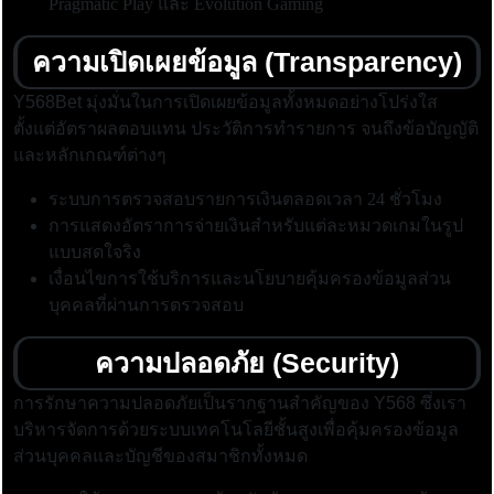
Pragmatic Play และ Evolution Gaming
ความเปิดเผยข้อมูล (Transparency)
Y568Bet มุ่งมั่นในการเปิดเผยข้อมูลทั้งหมดอย่างโปร่งใส
ตั้งแต่อัตราผลตอบแทน ประวัติการทำรายการ จนถึงข้อบัญญัติ
และหลักเกณฑ์ต่างๆ
ระบบการตรวจสอบรายการเงินตลอดเวลา 24 ชั่วโมง
การแสดงอัตราการจ่ายเงินสำหรับแต่ละหมวดเกมในรูป
แบบสดใจริง
เงื่อนไขการใช้บริการและนโยบายคุ้มครองข้อมูลส่วน
บุคคลที่ผ่านการตรวจสอบ
ความปลอดภัย (Security)
การรักษาความปลอดภัยเป็นรากฐานสำคัญของ Y568 ซึ่งเรา
บริหารจัดการด้วยระบบเทคโนโลยีชั้นสูงเพื่อคุ้มครองข้อมูล
ส่วนบุคคลและบัญชีของสมาชิกทั้งหมด