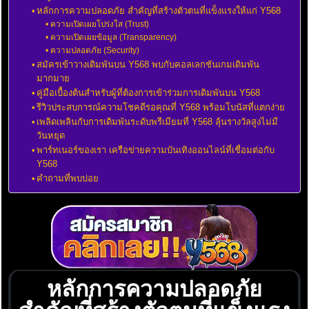
หลักการความปลอดภัย สำคัญที่สร้างตัวตนที่แข็งแรงให้แก่ Y568
ความเปิดเผยโปร่งใส (Trust)
ความเปิดเผยข้อมูล (Transparency)
ความปลอดภัย (Security)
สมัครเข้าวางเดิมพันบน Y568 พบกับคอลเลกชันเกมเดิมพัน
มากมาย
คู่มือเบื้องต้นสำหรับผู้ที่ต้องการเข้าร่วมการเดิมพันบน Y568
รีวิวประสบการณ์ความโชคดีรอคุณที่ Y568 พร้อมโบนัสที่แตกง่าย
เพลิดเพลินกับการเดิมพันระดับพรีเมียมที่ Y568 ลุ้นรางวัลสูงไม่มี
วันหยุด
พาร์ทเนอร์ของเรา เครือข่ายความบันเทิงออนไลน์ที่เชื่อมต่อกับ
Y568
คำถามที่พบบ่อย
หลักการความปลอดภัย