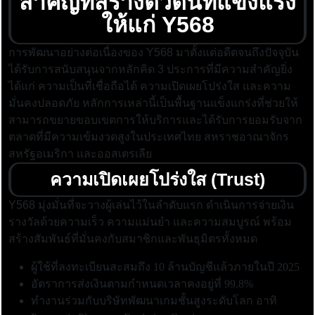
สำคัญที่สร้างตัวตนที่แข็งแรง
ให้แก่ Y568
การพัฒนาอย่างต่อเนื่องของ
Y568
มาตั้งแต่อดีตจนถึงปัจจุบัน
ได้รับการสนับสนุนจากหลักคิด 3 ประการที่มีความสำคัญยิ่ง
ได้แก่ ความเป็นที่เชื่อถือได้ ความเปิดเผยโปร่งใส และความ
มั่นคงปลอดภัย หลักการเหล่านี้เป็นพื้นฐานแข็งแกร่งที่ช่วยให้
สามารถขยายขอบเขตการให้บริการและได้รับการยอมรับจาก
ตลาดที่มีความเข้มงวดสูงในประเทศไทย สหราชอาณาจักร
สหรัฐอเมริกา และออสเตรเลีย
ความเปิดเผยโปร่งใส (Trust)
Y568 มุ่งมั่นที่จะวางผู้เล่นไว้ในลำดับแรก ดำเนินการจ่ายเงิน
รางวัลด้วยความเร็ว ความแม่นยำ และความสมบูรณ์ พร้อม
สร้างสัมพันธ์ที่มั่นคงกับสมาชิกและพันธุมิตรทั้งหมด
ผู้ใช้ที่ลงทะเบียนสะสมถึง 10 ล้านบัญชีแล้วภายในปี 2025
อัตราการส่งเงินตามกำหนดเวลาคงอยู่ที่ 99.8%
ทำงานร่วมกับบริษัทพัฒนาเกมชั้นสูงระดับโลก อาทิ